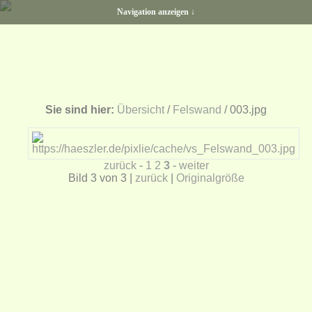
Navigation anzeigen ↓
Sie sind hier:
Übersicht
/
Felswand
/ 003.jpg
zurück
-
1
2
3
-
weiter
Bild 3 von 3 |
zurück
|
Originalgröße