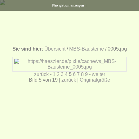
Navigation anzeigen ↓
Sie sind hier:
Übersicht
/
MBS-Bausteine
/ 0005.jpg
zurück
-
1
2
3
4
5
6
7
8
9
-
weiter
Bild 5 von 19 |
zurück
|
Originalgröße