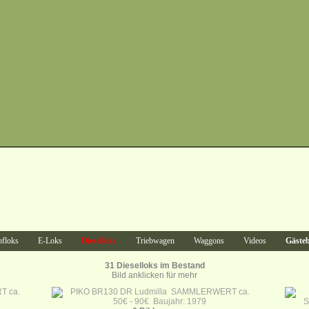
floks
E-Loks
Dieselloks
Triebwagen
Waggons
Videos
Gäste
31 Dieselloks im Bestand
Bild anklicken für mehr