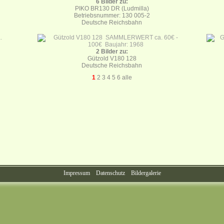
6 Bilder zu:
PIKO BR130 DR (Ludmilla)
Betriebsnummer: 130 005-2
Deutsche Reichsbahn
2 Bilder zu:
Gützold V180 128
Deutsche Reichsbahn
1
2
3
4
5
6
alle
Impressum
Datenschutz
Bildergalerie