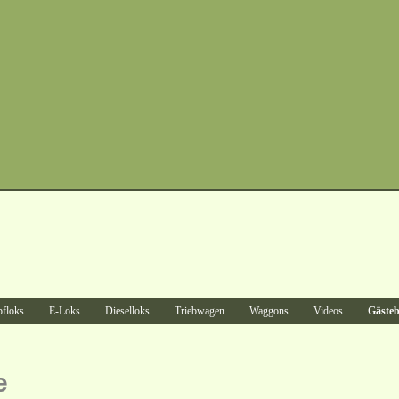
floks
E-Loks
Dieselloks
Triebwagen
Waggons
Videos
Gäste
e