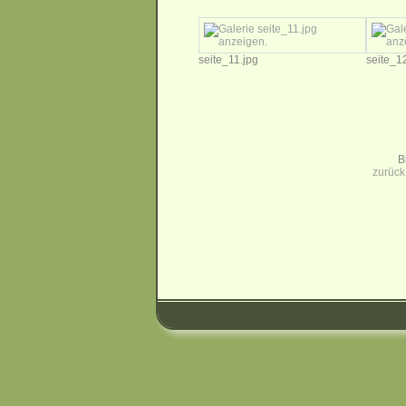
seite_11.jpg
seite_1
B
zurück