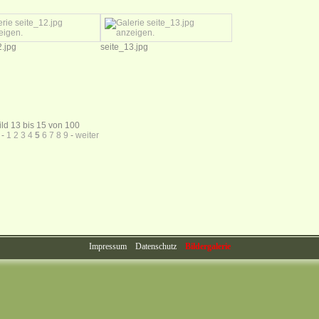
2.jpg
seite_13.jpg
ild 13 bis 15 von 100
-
1
2
3
4
5
6
7
8
9
-
weiter
Impressum
Datenschutz
Bildergalerie