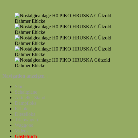
Navigation anzeigen ↓
Start
Schaltpläne
Aktueller Stand
Dampfloks
E-Loks
Dieselloks
Triebwagen
Waggons
Videos
Gästebuch